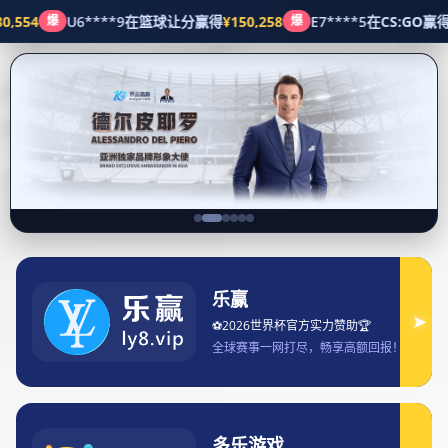
Opening Hours
Mon - Fri: 9:00 - 21:00
Head Office
Themex Floor New World.