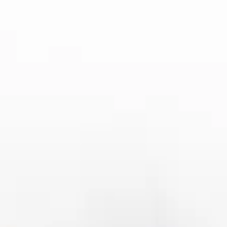
世界杯不仅仅是一个赛事，它已经成为了全球体育文化
的象征。由于各国球迷对自己国家队的支持和对足球的
热爱，他们纷纷跨越国界，前往承办国亲临现场观赛。
这种跨国球迷市场的互动，使得世界杯门票的需求出现
了区域性和多元化的特点。尤其是一些传统足球强国如
巴西、阿根廷、德国等国的球迷，往往在世界杯期间表
现出强烈的现场观赛欲望，而这种需求推动了全球门票
销售的增长。
而另一方面，世界杯的举办地也往往成为全球体育旅游
的热门目的地。许多球迷不仅仅是为了观看比赛而到
场，他们还希望能够体验承办国的独特文化和风土人
情。为了满足这种需求，承办国通常会推出一系列与赛
事相关的旅游套餐，并结合赛事门票销售进行捆绑销
售，从而进一步促进了门票的需求。
BSPORTS官网