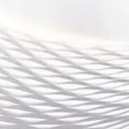
3、球迷消费升级与高端市场需求
随着全球经济的增长和球迷消费水平的提高，世界杯门
票市场也逐渐出现了高端化的趋势。传统上，世界杯门
票的销售面向广泛的球迷群体，但如今，越来越多的高
收入阶层开始成为主要的消费者。高端球迷不仅注重赛
事本身的观赛体验，还更加关注与赛事相关的豪华服务
和VIP待遇。
这一趋势反映在多个方面。首先，VIP贵宾票、豪华包厢
票等高端票种成为球迷的热衷选择。通过购买这些票
种，球迷不仅能够享受更舒适的观赛环境，还可以获得
与明星球员互动、参加专属活动等特权。此外，赛事期
间的私人定制旅游服务、专属交通等高端服务的兴起，
也使得高端球迷的需求更加旺盛。
高端市场的崛起还带动了世界杯周边消费的增长。从高