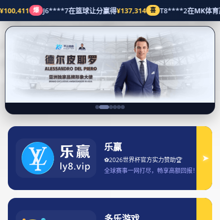
Opening Hours
Mon - Fri: 9:00 - 21:00
Head Office
Themex Floor New World.