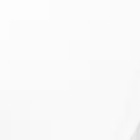
重
塑
斑
马
军
团
未
来
2026-
07-
18
22:06:19
二
零
二
六
世