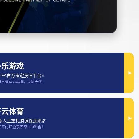
导航
介绍BSPORTS
足球赛事