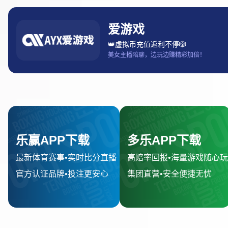
发展走向。通过多角度阐述，帮助读者全面理解
为足球迷提供全面、清晰、富有洞察力的分析。
1、积分榜整体格局
截至最新数据，德甲积分榜显示拜仁慕尼黑凭借
在赛季中展现了卓越的攻防能力，积50分的领先优势凸显
第二名是多特蒙德，积39分紧随其后，显示出
如霍芬海姆、斯图加特和RB莱比锡等也在30
citeturn0search20
积分榜中部至下部的球队则表现出较大的分差，
堡、海登海姆和美因茨等积分较低的球队，积分
citeturn0search20
2、冠军争夺与欧战席位