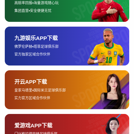
者全面理解其在现代体育娱乐平台中的领先地位。无论
是体育爱好者、赛事分析师，还是平台运营者，都可以
从中获得深入洞察和实践参考。
1、沉浸式赛事体验
亚博体育在赛事直播方面采用了先进的视频技术，支持
多角度、多画面同时观看，使用户能够全面掌握比赛动
态。通过高清画质和低延迟传输，观众能够像身临现场
一样感受比赛的紧张与激烈。
平台还提供个性化赛事推荐和智能赛程提醒功能，根据
用户兴趣和历史观看习惯，精准推送最适合的比赛内
容。这不仅提升了观看效率，也增强了用户黏性，让每
一场赛事都能被充分关注。
在视觉呈现之外，亚博体育注重数据化展示，通过实时
统计、球员表现分析和比赛趋势预测，丰富用户的赛事