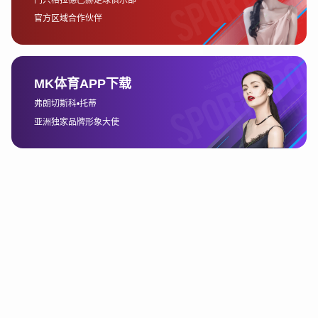
理解。数据可视化功能让观众不仅看比赛，更能深度分
析比赛，获得专业级体验感受。
2、丰富互动玩法
亚博体育打造了多样化的互动模式，包括弹幕评论、即
时投票和竞猜游戏，让用户在观看比赛的同时参与其
中，增强娱乐感和参与感。互动功能打破了单向观看的
局限，使赛事成为社交型体验。
平台还通过积分、奖品和等级系统激励用户积极参与互
动。用户在发表评论、参与竞猜或完成任务时可以获得
积分奖励，进一步提升平台活跃度和用户粘性。
此外，亚博体育支持多人互动和社区挑战赛，让用户不
仅在虚拟空间中交流经验，还能在比赛中与朋友或其他
用户进行实时竞技。这种互动形式大大增加了观赛的趣
味性和参与深度。