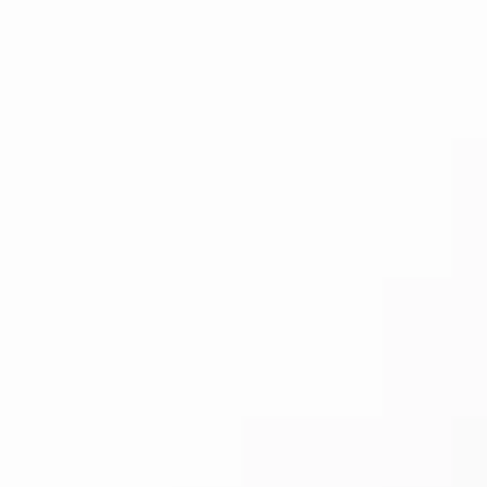
帅
战
术
革
新
解
析
以
高
压
控
球
与
攻
守
转
换