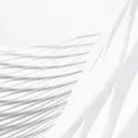
界
杯
法
国
队
卫
冕
征
程
迎
战
群
雄
再
铸
辉
煌