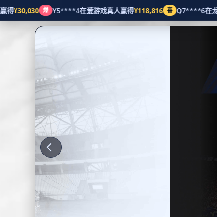
13594780447
bluegray@att.net
Op
Mon
介绍BSPORTS
足球赛事
企业文化