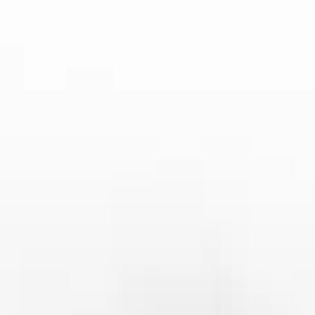
正逐步从单一服务提供者向生态构建者转型。通过整合上
容创作者及合作伙伴提供多维价值。
与增强现实技术的应用，致力于打造沉浸式观赛体验。未
事，从而彻底改变传统观赛模式。
际市场与多语言服务，进一步提升品牌影响力。这种开
争格局中占据更加有利的位置。
丰富、体验优化与趋势引领四大路径，全面推动数字体育
技术与体育产业融合的深度，也为行业提供了可借鉴的
变，AOA体育有望进一步拓展数字体育的边界，打造更
户带来更高品质的服务体验，并持续引领行业迈向新的