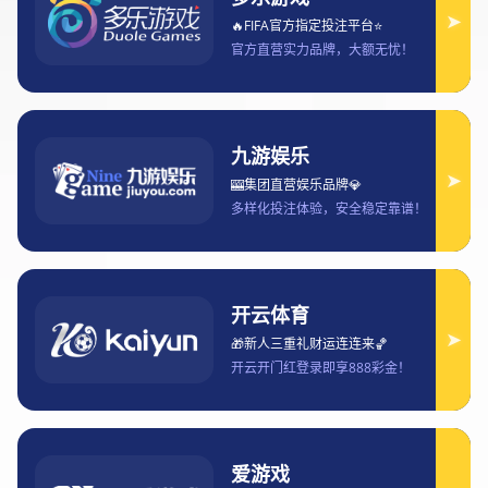
足球赛事
首页
足球赛事
广发体育引领全民健身新热潮打造智慧运动
与健康生活融合新生态