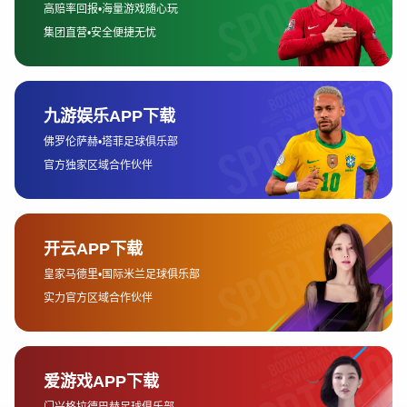
智慧平台赋能健身
在数字经济快速发展的时代背景下，体育产业正加速迈
向智能化发展阶段。广发体育依托先进的信息技术和数
字化平台，积极推动智慧健身体系建设，通过大数据、
人工智能和物联网等技术手段，为广大群众打造更加科
学、高效的运动环境。智能运动平台不仅能够实时记录
用户运动数据，还能够根据用户身体情况提供个性化运
动方案，真正实现精准健身。
为了让全民健身更加便捷，广发体育不断完善线上线下
融合服务模式。用户可以通过移动端平台预约场馆、参
与线上课程、获取健康指导，并实时查看运动成果。线
下场馆则通过智能设备实现人流管理、能耗监测以及设
备维护，大幅提升运营效率和用户体验。科技与体育的
结合，正在改变传统健身模式。