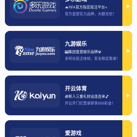
足球赛事
首页
足球赛事
今日焦点赛事汇总：足坛、篮球精彩对决一
触即发，精彩时刻不容错过