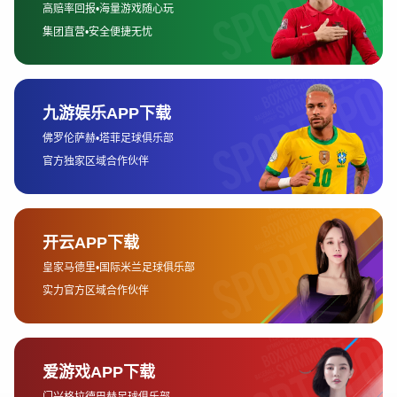
今天的足球赛场，聚焦了几场备受关注的焦点对决。欧
洲顶级联赛如英超、意甲、西甲以及法甲的几场比赛，
都是球迷们翘首以盼的赛事。其中，英超的豪门对决无
疑最为引人注目。曼联与切尔西的对决历来是英超最具
话题性的比赛之一，两队的阵容实力几乎相当，球员们
的个人能力也非常突出，因此这场比赛往往充满了变数
和精彩瞬间。无论是战术布置，还是球员间的直接对
抗，都是球迷们讨论的焦点。
意甲赛场上，尤文图斯与AC米兰的对决则同样充满看
点。两支传统豪门球队的较量总是牵动着无数球迷的
心。尤文图斯在过去几个赛季逐渐重建，而AC米兰则始
终保持着强大的实力和竞技状态。今天的比赛，不仅是
两队历史对抗的延续，也是对双方实力的一个重要检
验。尤文的防线与米兰的攻击线将成为比赛的关键，谁
能在这场巅峰对决中占据上风，直接决定了两队未来的
走势。