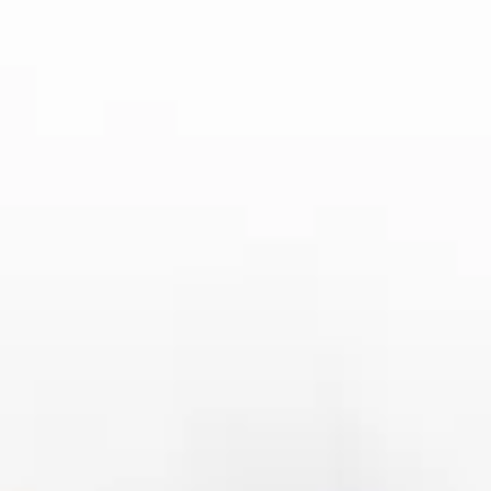
在东部，波士顿凯尔特人和密尔沃基雄鹿的比赛同样令
人期待。凯尔特人以其深厚的球队基础和出色的团队配
合著称，而雄鹿则依靠字母哥的个人能力占据上风。这
两支球队的实力非常接近，谁能在比赛中占得先机，将
对季后赛席位产生重要影响。尤其是在季后赛前的赛程
中，这种强队间的碰撞总是充满了火花。
值得一提的是，今天的比赛将有可能决定一些球员的季
后赛前景。像凯文·杜兰特、扬尼斯·阿德托昆博等超级球
星，他们的表现直接影响到球队的整体实力和赛季走
势。每个赛季的关键时刻，超级球星往往是决定比赛走
向的关键人物。因此，今天的比赛对于各队来说不仅是
一场常规赛，更是一次重要的考验。
3、球员表现决定赛场胜负
无论是在足球还是篮球的赛场上，球员的表现都至关重