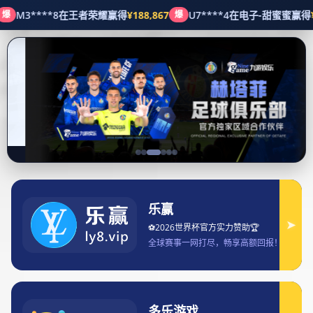
Opening Hours
Mon - Fri: 9:00 - 21:00
Head Office
Themex Floor New World.