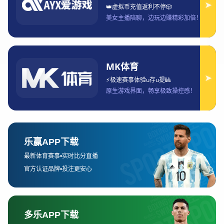
2026-01-16 21:08:18
文章摘要的内容： CBA联赛作为中国最高水平的职业篮
球赛事，其竞赛规范性与纪律管理直接关系到联赛的公
信力、观赏性以及长远发展。违规行为的认定与处罚规
则，既是维护比赛公平的重要工具，也是引导球员、教
练员和俱乐部规范行为的重要手段。本文以“全面解析
CBA联赛常见违规行为类型及处罚规则指南与案例解读
汇”为核心，从规则体系、球员违规、教练及球队违规、
裁判判罚与纪律执行四个方面进行系统梳理，深入解析
常见违规类型、对应处罚标准以及典型案例。通过条理
清晰的规则解读与现实案例结合，帮助读者全面理解
CBA纪律管理逻辑，增强对联赛规范运行机制的认知，
为球迷、从业者以及研究者提供一份具有参考价值的综
合指南。
一、CBA纪律规则体系概览