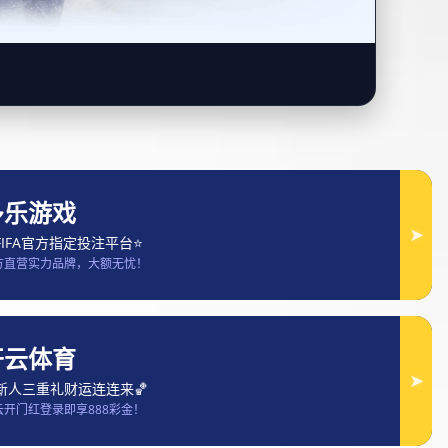
导航
介绍BSPORTS
足球赛事