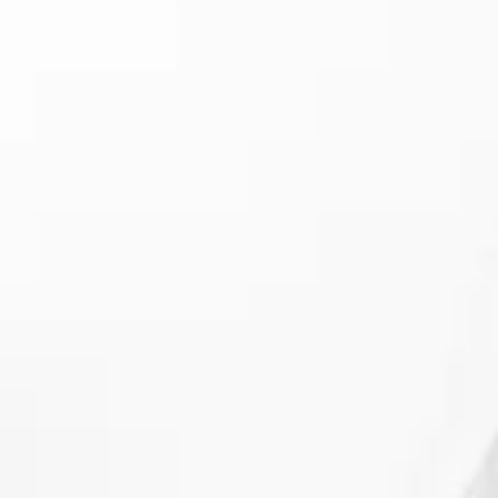
重
塑
斑
马
军
团
未
来
2026-
07-
18
22:06:19
二
零
二
六
世