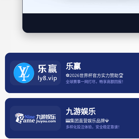
欧冠直播入口一站式观看指南高清赛
2026-01-20 15:25:30
文章摘要：欧冠联赛作为世界足坛最高水准的俱
及无与伦比的观赏价值，吸引着全球亿万球迷的
播的观看方式也发生了深刻变化，“欧冠直播入
看平台的重要参考。本文将围绕“高清赛事实时
理当前欧冠直播的主流入口与观看模式，从直播
以及权威平台选择标准四个方面进行深入阐述，