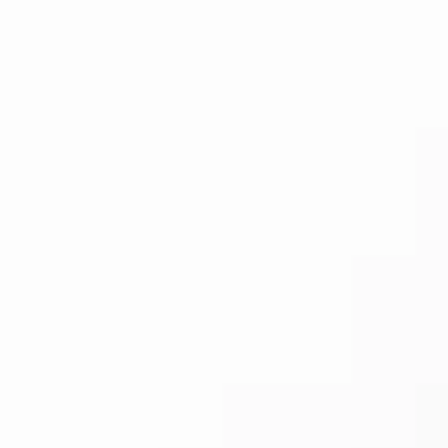
帅
战
术
革
新
解
析
以
高
压
控
球
与
攻
守
转
换