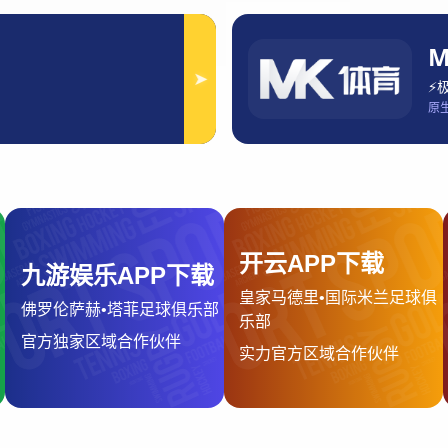
一份实用性与指导性兼具的一站式欧冠直播观看指南，
显得尤为重要。一站式观看指南的核心价值，首先体现
电视端、PC端与移动端的多种入口，球迷无需在多个
播资源。
观赛门槛。许多球迷并不熟悉复杂的平台规则，而一站
、不同使用习惯的用户都能轻松上手，从而专注于比赛
能。通过筛选稳定、合规的入口来源，可以有效减少误
加安心、可靠的观赛环境。
路径。球迷在熟悉并信任某一套一站式指南后，会逐渐