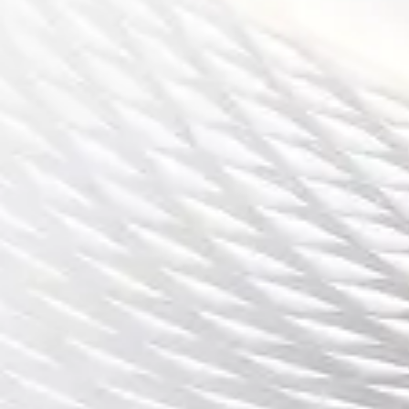
决，全面享受欧冠带来的足球盛宴。