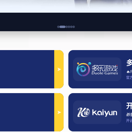
事实时更新不容错过权威平台推荐
乐部赛事之一，凭借其激烈的对抗、顶级的球星阵容以
目光。随着互联网技术与体育传媒的不断发展，欧冠直
口一站式观看指南”逐渐成为球迷获取赛事信息、选择观
更新、不容错过、权威平台推荐”这一核心主题，系统梳
入口整合优势、高清观赛体验保障、赛事实时更新价值
帮助球迷构建清晰、高效、稳定的欧冠观赛路径。通过